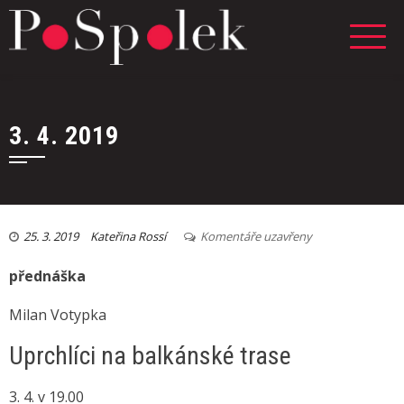
3. 4. 2019
25. 3. 2019
Kateřina Rossí
Komentáře uzavřeny
přednáška
Milan Votypka
Uprchlíci na balkánské trase
3. 4. v 19.00