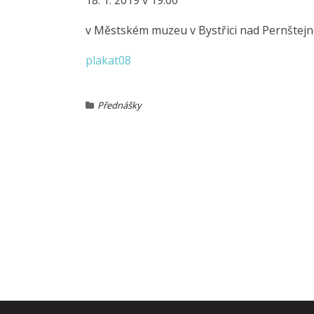
18. 1. 2019 v 19.00
v Městském muzeu v Bystřici nad Pernštej
plakat08
Přednášky