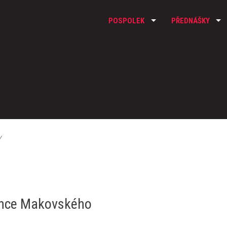
POSPOLEK
PŘEDNÁŠKY
y
ence Makovského