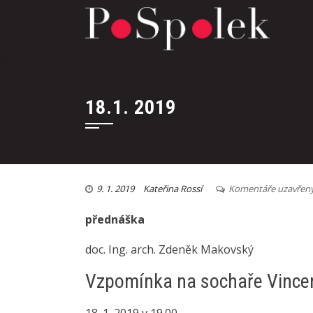
18.1. 2019
9. 1. 2019
Kateřina Rossí
Komentáře uzavřen
přednáška
doc. Ing. arch. Zdeněk Makovský
Vzpomínka na sochaře Vinc