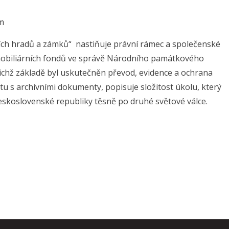
em
ích hradů a zámků“ nastiňuje právní rámec a společenské
h mobiliárních fondů ve správě Národního památkového
jichž základě byl uskutečněn převod, evidence a ochrana
 s archivními dokumenty, popisuje složitost úkolu, který
eskoslovenské republiky těsně po druhé světové válce.