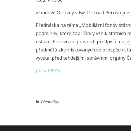
15. 2. v 19.00
v budově Orlovny v Bystřici nad Pernštejn
Přednáška na téma „Mobiliární fondy státn
podmínky, které zapříčinily vznik státníc
ústavu. Porovnání právních předpisů, na je
předmětů zkonfiskovaných ve prospěch státu
vyvstal před tehdejšími správními orgány Č
plakat09A4
Přednášky