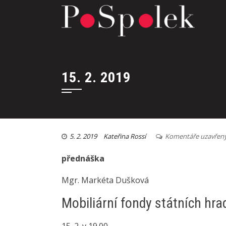
15. 2. 2019
5. 2. 2019
Kateřina Rossí
Komentáře uzavřen
přednáška
Mgr. Markéta Dušková
Mobiliární fondy státních hr