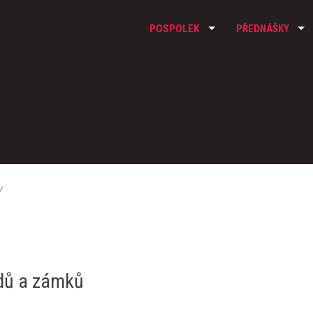
POSPOLEK
PŘEDNÁŠKY
y
adů a zámků